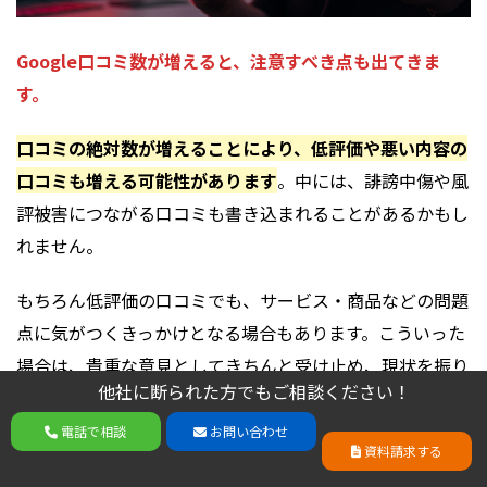
Google口コミ数が増えると、注意すべき点も出てきま
す。
口コミの絶対数が増えることにより、低評価や悪い内容の
口コミも増える可能性があります
。中には、誹謗中傷や風
評被害につながる口コミも書き込まれることがあるかもし
れません。
もちろん低評価の口コミでも、サービス・商品などの問題
点に気がつくきっかけとなる場合もあります。こういった
場合は、貴重な意見としてきちんと受け止め、現状を振り
他社に断られた方でもご相談ください！
返り、改善につなげていかなければなりません。
他社に断られた方でもご相談ください！
電話で相談
お問い合わせ
しかし、意図とは異なる受け止め方をされたことで
怒りを
電話で相談
お問い合わせ
資料請求する
資料請求する
書き込まれたり、不確かな噂を書き込まれたりというケー