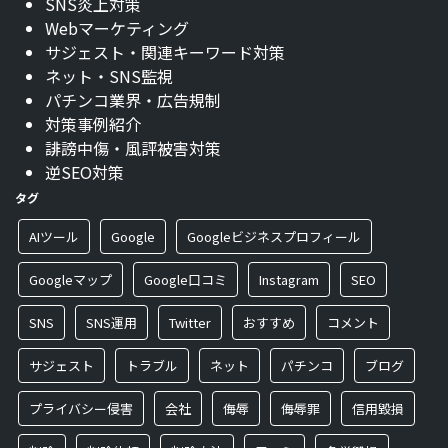
SNS炎上対策
Webマーケティング
サジェスト・関連キーワード対策
ネット・SNS監視
パチンコ業界・広告規制
対策事例紹介
誹謗中傷・風評被害対策
逆SEO対策
タグ
AIツール
Google
Googleビジネスプロフィール
Googleマップ
Google口コミ
Instagram
SEO
SNS
SNS運用
Twitter
おすすめ
コメント
サジェスト
トラブル
ネット
パチンコ
ブログ
プライバシー侵害
会社
侮辱
侮辱罪
信用毀損