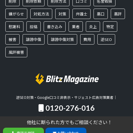
削除
削除依頼
削除方法
口コミ
名誉毀損
嫌がらせ
対処方法
対策
弁護士
悪口
悪評
慰謝料
投稿
書き込み
業者
炎上
特定
被害
誹謗中傷
誹謗中傷対策
費用
逆SEO
風評被害
逆SEO対策・Google口コミ非表示・サジェスト広告対策業者｜
0120-276-016
営業時間：10:00～18:00／土日祝日休
他社に断られた方でもご相談ください！
他社に断られた方でもご相談ください！
無料相談
電話で相談
お問い合わせ