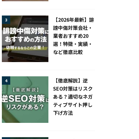
【2026年最新】誹
3
謗中傷対策会社・
業者おすすめ20
選！特徴・実績・
など徹底比較
【徹底解説】逆
4
SEO対策はリスク
ある？適切なネガ
ティブサイト押し
下げ方法