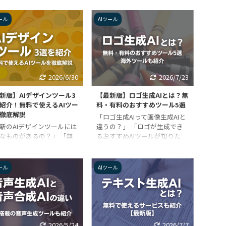
に行なう会社が急増してい
画像生成AIが利用されていま
。 それと同時に、テープ
す。 そのため、自分の理想の
ール
AIツール
しからの議事録作成に業務
顔や架空の人物を作成して、イ
迫されているという人も、
ンターネットに投稿している人
と多いのではないでしょう
も多いのではないでしょうか？
 この記事では、そんな人
この記事では、AIで人物や顔が
務効率アップを手助けする
画像生成できる、おすすめの無
I議事録自動作成ツール」に
料アプリを紹介します。 その
2026/6/30
2026/7/23
て解説します。 おすすめ
他にも最新の海外ツールを紹介
Iツールも紹介しているの
しているので、最先端の技術を
新版】AIデザインツール3
【最新版】ロゴ生成AIとは？無
Web会議やオンラインミー
利用してみたい人は、ぜひ参考
紹介！無料で使えるAIツー
料・有料のおすすめツール5選
ングが活発な会社に勤めて
にしてみてください。 AIによ
徹底解説
「ロゴ生成AIって画像生成AIと
方は、ぜひ参考にしてみて
る画像生成とは？ AIによる画
新のAIデザインツールには
違うの？」 「ロゴが生成でき
さい。 AIによる音声読み
像生成とは、与えられたデータ
なものがあるの？」 「無
るおすすめAIツールが知りた
＆テキスト化で議事録作 ...
をもとにAIが画像を自動 ...
使える最新のAIデザインツ
い」 近年注目されている生成
が知りたい」 デザイン制
AIですが、なかでも代表的なの
のツールといえば、デザイ
が文章や画像を生成できる生成
ール
AIツール
が使うAdobeの
AIです。 特に画像生成AIに関し
ustrator（イラストレータ
ては、プロンプト（テキスト）
・Photoshop（フォトシ
次第でイラスト・漫画・写真・
プ）や、手軽に利用できる
絵画などのいろんなタイプを生
rosoftのWord（ワード）・
成できるのが特徴です。 この
werPoint（パワーポイン
記事では、画像の中でもロゴ作
2026/5/24
2026/7/7