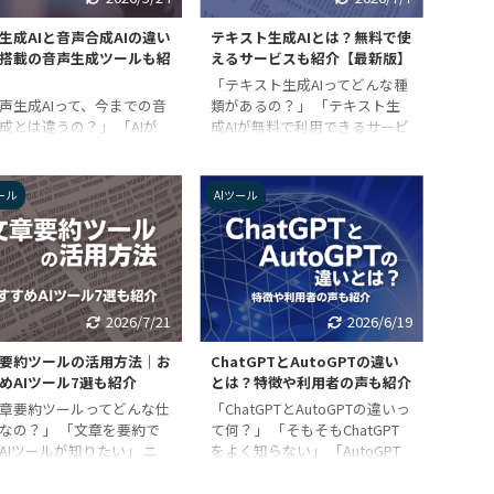
などが定番です。 AI分野の
成に特化したロゴ生成AIについ
によってAIを活用したデザ
て解説します。ロゴが作成がで
生成AIと音声合成AIの違い
テキスト生成AIとは？無料で使
ツールも登場し、近年では
きる無料・有料AIツールや、海
I搭載の音声生成ツールも紹
えるサービスも紹介【最新版】
の一部に生成AIが利用され
外のAIツールも紹介しているの
「テキスト生成AIってどんな種
ました。 この記事では、
で、ぜひ参考にしてみてくださ
声生成AIって、今までの音
類があるの？」 「テキスト生
な最新機能を搭載し ...
い。 ロゴ生成A ...
成とは違うの？」 「AIが
成AIが無料で利用できるサービ
されている音声生成ツール
スが知りたい」 テキスト生成
りたい」 近年話題になっ
AI（文章生成AI）は、生成
る生成AIには音声に対応す
AI（ジェネレーティブ AI）のな
ール
AIツール
イプもあり、「音声生成
かでも近年様々なサービスに利
」が一つのカテゴリーとして
用されています。 しかしその
されつつあります。 しか
反面、いろいろ種類があり過ぎ
AI技術を使用して音声を生
て「何を使ったら何ができるの
るという点で「音声合成と
か分からない」という人も、意
いが分からない」「AI搭載
外と多いのではないでしょう
2026/7/21
2026/6/19
声生成ツールとの区別がつ
か？ この記事では、テキスト
い」という人も多いのでは
生成AIについて解説します。ま
要約ツールの活用方法｜お
ChatGPTとAutoGPTの違い
でしょうか？ この記事で
た、自分に合ったものが見つけ
めAIツール7選も紹介
とは？特徴や利用者の声も紹介
音声生成AIと音声合成AIの
られるように、テキスト生成AI
章要約ツールってどんな仕
「ChatGPTとAutoGPTの違いっ
について解説します。ま
をタイプ別に説明しているのも
なの？」 「文章を要約で
て何？」 「そもそもChatGPT
日本語に対応した「AI搭載
ポイントです。 無料で ...
AIツールが知りたい」 ニ
をよく知らない」 「AutoGPT
声生成ツール」や ...
スサイトなどのWEB媒体
と似たサービスがあるけど同じ
新聞や雑誌といった紙媒体
もの？」 ChatGPTやAutoGPT