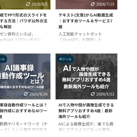
2026/8/2
2026/7/15
生成でPPT形式のスライドを
テキスト(文章)からAI動画生成
する方法｜パワポ以外の注
｜おすすめツール＆サービス7
も解説
選
ゼン資料といえば、
人工知能チャットボット
werPoint（パワーポイン
「ChatGPT」を開発した
を使って、複数のスライド
OpenAI社が、2024年2月に動
成されたプレゼンテーショ
画生成AI「Sora（ソラ）」を発
作成するのが定番です。
表して以降、AI動画に興味を持
ール
AIツール
し、AI生成が身近になった
つ人が今まで以上に増えてきま
では、AIを利用したスライ
した。 なかでも特に注目度が
成サービスが続々と登場し
高いのはテキスト（文章）から
ます。 この記事では、そ
動画が生成できるAIツール。
AI生成でPPT形式のスライ
しかし、「生成AIはいろいろあ
作成する方法や作成ツール
って、よく分からない」という
2026/6/26
2026/5/12
介します。 パワポ以外でAI
人も多いのではないでしょう
を利用する際の注意点も解
か？ この記事では、AI動画生
議事録自動作成ツールとは？
AIで人物や顔が画像生成できる
ているので、ぜひ参考にし
成のおすすめツールとサービス
録作成におすすめなAIツー
無料アプリおすすめ4選｜最新
てください。 AI生成でPPT
を紹介します。 AI動画・動画生
選
海外ツールも紹介
のスライド作成するポイン
成AIに関連したインターネット
勤務やリモートワーク（テ
AIによる画像生成が、誰でも簡
AI生成でPPT形式のスライド
炎上についても説明しているの
ーク）という働き方が広ま
単にできるようになった現在。
レゼ ...
で、あわせて参 ...
きた近年では、Web会議を
最近では、写真加工アプリにも