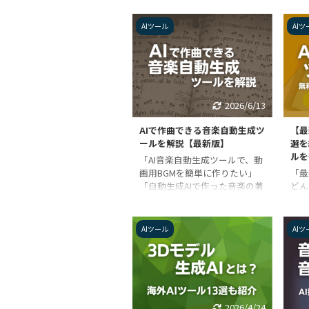
れをきっかけに誰でも簡単に
頻繁
ChatGPTをカスタマイズできる
ます
AIツール
AIツ
ようになったことから、SNSで
起こ
はさまざまなオリジナルGPTの
が圧
紹介が投稿されています。 こ
意外
の記事ではそんなChatGPTの新
か？
しい機能「GPTs」、及び作成
の業
ツール「GPT Builder」につい
「A
2026/6/13
て解説します。 GPTs（GPT
つい
Builder）のおすすめ活用事例
のA
AIで作曲できる音楽自動生成ツ
【最
もジャンル別に紹介しているの
で、
ールを解説【最新版】
選を
で、ChatGPTを自分好みにカス
ティ
ルを
「AI音楽自動生成ツールで、動
タムしたい方は、ぜ ...
いる
画用BGMを簡単に作りたい」
「最
くだ
「自動生成AIで作った音楽の著
どん
取り
作権は誰のもの？」 動画制作
料で
において、BGM選びは重要な作
ール
業の一つです。しかし、アーテ
作用
AIツール
AIツ
ィストが創作した音楽は著作権
ナー
で保護されているので、無許可
Ill
で使用することができません。
ー）
動画の雰囲気にあった音楽を探
ョッ
しつつ、著作権フリー＆商用利
Mic
用可能なものを選ぶのは時間が
Po
2026/4/24