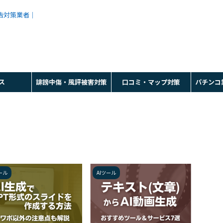
広告対策業者｜
ス
誹謗中傷・風評被害対策
口コミ・マップ対策
パチンコ
ール
AIツール