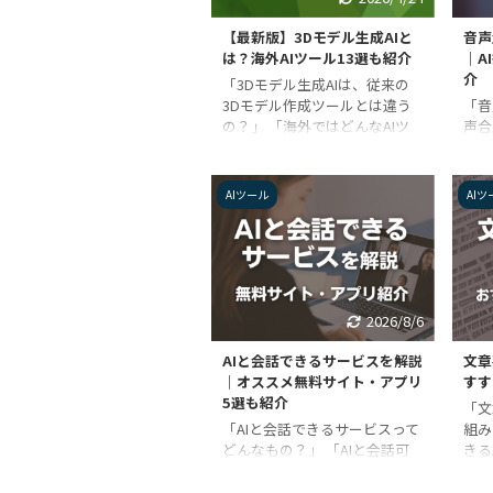
かかるため、苦労している人も
ト）
多いのではないでしょうか？
発達
【最新版】3Dモデル生成AIと
音声
この記事では、AIで作曲できる
イン
は？海外AIツール13選も紹介
｜A
音楽自動生成ツールについて解
機能
介
「3Dモデル生成AIは、従来の
説します。 最新のツールを紹
始め
3Dモデル作成ツールとは違う
「音
介しているので、動画コ ...
そん
の？」 「海外ではどんなAIツ
声合
ールがあるのか知りたい」 近
搭載
年話題になっている生成AIです
が知
が、実は3Dモデルを生成する
てい
AIツール
AIツ
AIモデルも登場しています。
るタ
3Dモデルはゲーム制作や建築
AI
デザインなどのさまざまな分野
認知
で利用されているため、技術の
し、
発展に期待している人も多いよ
成す
うです。 この記事では、3Dモ
の違
2026/8/6
デル生成AIについて解説しま
の音
す。また、OpenAIが発表した
かな
AIと会話できるサービスを解説
文章
3Dモデル生成AI「Shap-E」
ない
｜オススメ無料サイト・アプリ
すす
や、海外の「AI 3Dジェネレー
は、
5選も紹介
「文
ター」なども紹介。 3Dモデル
違い
「AIと会話できるサービスって
組み
を作成で ...
た、
どんなもの？」 「AIと会話可
きる
の音
能な無料サイトやアプリが知り
ュー
たい」 1950年代にAI（人工知
は、