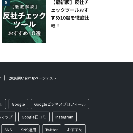
【最新版】反社チ
5
ェックツールおす
すめ10選を徹底比
較！
介
2026問い合わせページテスト
ル
Google
Googleビジネスプロフィール
leマップ
Google口コミ
Instagram
SNS
SNS運用
Twitter
おすすめ