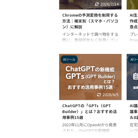
2026/7/14
Chromeの予測変換を削除する
AI
方法｜端末別（スマホ・パソコ
作成
ン）に解説
意点
インターネットで調べ物をする
プレ
際に、普段何気なく利用してい
Po
るWEBブラウザ「Google
ト）
Chrome（グーグルクロー
で構
ム）」と検索エンジン
ンを
AIツール
AIツ
「Google検索」。 スマホやパ
しか
ソコンにインストールされてい
最近
るアプリをそのまま使っていた
ド作
ら、勝手に検索候補が出てしま
てい
って困ったという人も多いので
んな
はないでしょうか？ この記事
ドを
2026/6/5
では「Google Chrome」を利
を紹
用している人向けに、Chrome
生成
ChatGPTの「GPTs（GPT
AI
の予測変換とその削除方法を説
説し
Builder）」とは？おすすめ活
議事
明します。 「Google
てみ
用事例15選
ル8
Chrome」や「Google検索」が
形式
2023年11月にOpenAIから発表
在宅
よく分からないという人にも分
ト 
された、ChatGPTの新機能
レワ
かりやす ...
及びプ
「GPTs（GPT Builder）」。 こ
って