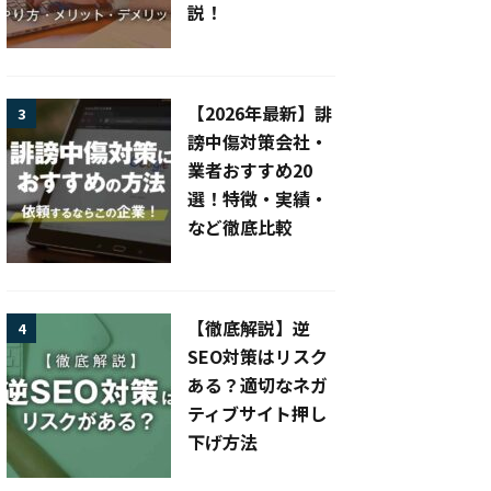
説！
【2026年最新】誹
3
謗中傷対策会社・
業者おすすめ20
選！特徴・実績・
など徹底比較
【徹底解説】逆
4
SEO対策はリスク
ある？適切なネガ
ティブサイト押し
下げ方法