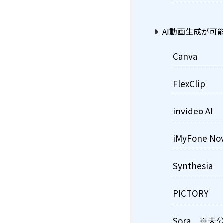
AI動画生成が可
Canva
FlexClip
invideo AI
iMyFone Nov
Synthesia
PICTORY
Sora ※未