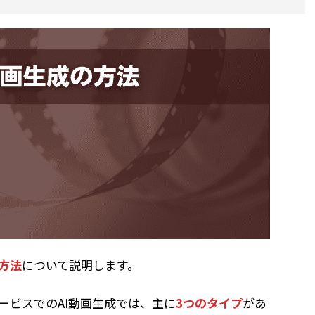
る方法
について説明します。
ービスでのAI動画生成では、主に
3つのタイプ
があ