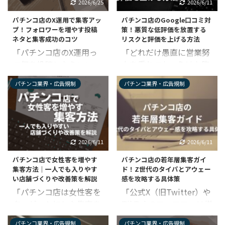
し、迅速に対処すること
守り、集客を最大化させ
2026/6/25
2026/6/11
ブな口コミを投稿されて
眠れない日々を過ごされ
が重要です。 しかし、膨
るための以下のポイント
パチンコ店のX運用で集客アッ
パチンコ店のGoogle口コミ対
悩んでいませんか？ ユー
ていませんか？ 10年、
大なスレッドの中から特
を徹底解説します。 【こ
プ！フォロワーを増やす投稿
策！悪質な低評価を放置する
ザーによる口コミは好意
15年と誠実に築き上げて
定の書き込みを自力 ...
の記事でわかる ...
ネタと集客成功のコツ
リスクと評価を上げる方法
的な内容だけでなく、時
きた店舗であっても、あ
「パチンコ店のX運用っ
「どれだけ愚直に営業努
には厳しい意見や誤解、
る日突然、事実無根の悪
て何を投稿したらいい
力を重ねても、負けた腹
誹謗中傷なども含まれる
評が投稿されれば、予約
の？」 「投稿内容の炎上
いせに『遠隔だ』『ゴミ
ことがあります。 悪い口
の減少など深刻な経済損
パチンコ業界・広告規制
パチンコ業界・広告規制
が怖いし、そもそも店の
店』と星1をつけられて
コミで一番怖いのは、対
失を招く恐れがありま
集客につながるのか不
しまう……」 そんな理不
応を後回しにしたり放置
す。 しかし、焦って行動
安」 SNSでパチンコ店の
尽なGoogle口コミの低
したりして、ネット炎上
を起こす前に知っていた
情報発信をするために
評価に、頭を悩ませてい
や風評被害に発展してし
だきたいことがありま
X（旧Twitter）のアカウ
るパチンコ店経営者や店
まうことです。 この記事
す。 「削除依頼を出した
2026/6/11
2026/6/11
ントを作ったけれど、
長は少なくありません。
では、そんなGoogleマ
ら相手にバレるのではな
パチンコ店で女性客を増やす
パチンコ店の若年層集客ガイ
「あまりうまく運用でき
現在のパチンコ店経営に
ップの悪い口コミへの対
いか」という不安がある
集客方法｜一人でも入りやす
ド！Z世代のタイパとアウェー
ない」と感じていません
おいて、Googleマップの
処法を解 ...
かもしれませんが、 ...
い店舗づくりや改善策を解説
感を攻略する具体策
か？ 競合店のフォロワー
評価は来店判断を大きく
「パチンコ店は女性客を
「公式X（旧Twitter）や
数が自店よりも多くて、
左右する生命線です。 特
ターゲットにした集客を
TikTokのフォロワーは増
つい諦めモードになって
にライト層や新規客ほ
するべき？」 「女性向け
えたのに、実際の来店に
しまう店舗は珍しくあり
ど、店舗へ足を運ぶ前に
パチンコ業界・広告規制
パチンコ業界・広告規制