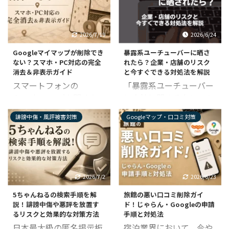
はある？」 Googleマッ
らこそ、悪意ある投稿は
プや口コミサイト、SNS
許せないものです。
などのネット上で、名誉
Googleマップを見るた
2026/7/19
2026/6/24
毀損となりそうな悪質な
びに嫌な気持ちになり、
口コミ・コメントが書き
Googleマイマップが削除でき
暴露系ユーチューバーに晒さ
お客様が来なくなったら
ない？スマホ・PC対応の完全
れたら？企業・店舗のリスク
込まれて悩んでいません
どうしようと、眠れない
消去＆非表示ガイド
と今すぐできる対処法を解説
か？ 企業や従業員に対す
夜を過ごす気持ちも分か
スマートフォンの
「暴露系ユーチューバー
るネガティブな口コミの
ります。しかし、不快な
Googleマップを開くた
に自社に関するタレコミ
なかには批判や誹謗中傷
口コミを放置すると新規
び、過去の不要な履歴
を取り上げられてしまっ
などがあり、どのように
のお客様を逃してしまう
誹謗中傷・風評被害対策
Googleマップ・口コミ対策
や、誰かが作成した不適
た」 「YouTubeの動画
対応するべきか判断に困
だけでなく、これまで築
切なピンが表示され、お
によって、自店舗の事件
ることも多いでしょう。
き上げたお店の信頼を損
困りではありませんか。
を拡散する被害を受けて
そのなかでも名誉毀損は
なう恐れもあります。 こ
一度閲覧した「Google
いる」 ある日突然、自
「削除対象」や「違法
の記事では、同じように
マイマップ」は、自分の
社・自店舗の「内部事情
性」の根拠として説明し
悩む店舗オーナー様に向
2026/7/2
2026/6/23
地図上に表示され続ける
をばらすような動画」が
やすいため、成立条件を
けて、Googleマップの口
5ちゃんねるの検索手順を解
旅館の悪い口コミ削除ガイ
仕組みになっています。
YouTubeに投稿されて困
知っておくと適切な対処
コミ削除基準や具体的な
説！誹謗中傷や悪評を放置す
ド！じゃらん・Googleの申請
他人が作成したマップは
っていませんか？
法が分かります。 この記
申請手順、そして ...
るリスクと効果的な対策方法
手順と対処法
通常の削除手順では消せ
YouTuberのなかには、
事では、悪質な ...
日本最大級の匿名掲示板
宿泊業界において、今や