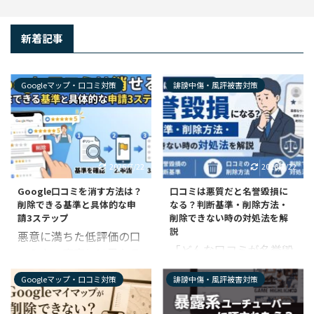
新着記事
Googleマップ・口コミ対策
誹謗中傷・風評被害対策
2026/7/22
2026/7/22
Google口コミを消す方法は？
口コミは悪質だと名誉毀損に
削除できる基準と具体的な申
なる？判断基準・削除方法・
請3ステップ
削除できない時の対処法を解
説
悪意に満ちた低評価の口
「どんな口コミが名誉毀
コミや、事実とは異なる
損にあたるのか知りた
書き込みがあると深く傷
Googleマップ・口コミ対策
誹謗中傷・風評被害対策
い」 「名誉毀損と思われ
つきますよね。毎日丁寧
る口コミを削除する方法
にお店を運営しているか