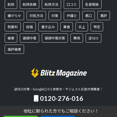
削除
削除依頼
削除方法
口コミ
名誉毀損
嫌がらせ
対処方法
対策
弁護士
悪口
悪評
慰謝料
投稿
書き込み
業者
炎上
特定
被害
誹謗中傷
誹謗中傷対策
費用
逆SEO
風評被害
逆SEO対策・Google口コミ非表示・サジェスト広告対策業者｜
0120-276-016
営業時間：10:00～18:00／土日祝日休
他社に断られた方でもご相談ください！
他社に断られた方でもご相談ください！
無料相談