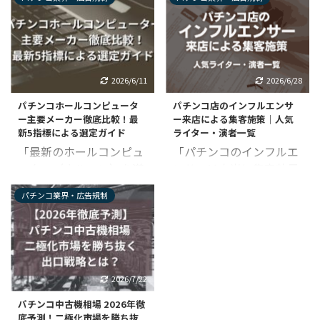
の店舗づくりって何をし
繋がらない」 「たまに若
ません。 しかしファンを
口コミを確認して他店と
たらいいのか分からな
いお客様が来ても、常連
育成するコツさえつかん
比較する傾向が強まって
い」 パチンコ店の来店人
の高齢層が作る空気感に
でしまえば、Xはフォロ
います。 悪質なレビュー
数や売上が減少するなか
馴染めずすぐ帰ってしま
ワーを顧客へとつなげら
を放置すれば、MEO順位
で、男性客ばかりの店内
う」 このように、多くの
れるポテンシャルを秘め
の低下を招き、目に見え
2026/6/11
2026/6/28
状況に危機感を持ってい
パチンコ店では新規若年
た集客ツールです。 この
ない形で大きな機会損失
パチンコホールコンピュータ
パチンコ店のインフルエンサ
ませんか？ 近年は女性客
層の獲得に頭を悩ませて
記事ではSNS集客にお悩
を生みかねません。 この
ー主要メーカー徹底比較！最
ー来店による集客施策｜人気
が入りやすい店舗づくり
います。 「効率（タイ
みの方に向け ...
記事で ...
新5指標による選定ガイド
ライター・演者一覧
に力を入れる店舗が増え
パ）」を重視する今の若
「最新のホールコンピュ
「パチンコのインフルエ
つつあり、集客力にも差
者に、長時間拘束・高投
ーター（ホルコン）を導
ンサーは本当に集客効果
が生まれています。 その
資のパチンコが刺さるわ
入したいが、メーカーご
があるの？」 「来店イベ
ため、現在もし男性客の
けがないと諦めてはいま
パチンコ業界・広告規制
との違いが多すぎて自社
ントをする為に人気の演
比率が高い状況であれ
せんか？ しかし、最新の
に合うものが分からな
者やライターが知りた
ば、女性向け施策によっ
市場データを見ると、10
い……」 「新紙幣対応や
い」 パチンコ・パチスロ
て新たな集客導線を作れ
代〜30代の若年層やスロ
スマート遊技機への投資
業界の集客施策はインフ
る可能性が高いです。 こ
ットプレイヤー、さらに
が重なる中で、本当にホ
ルエンサーの来店イベン
の記事では、女性客がパ
は女性客の「ホール回
2026/7/22
ルコンで利益が改善する
トが定番ですが、実際稼
チンコ店に来店しない理
帰」が明確な数字として
パチンコ中古機相場 2026年徹
のか確信が持てない」 経
働につながっているのか
由をふまえて、今すぐ実
現れています。 若者が来
底予測！二極化市場を勝ち抜