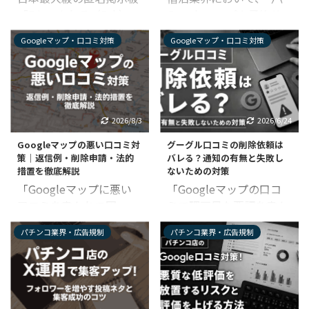
ず、ストレスを感じる方
再生回数や承認欲求のた
「5ちゃんねる（5ch）」
Googleマップや予約サ
も少なくありません。 不
めに炎上を意図的に狙
において、自社や自分へ
イトの口コミは経営を左
要なデータが残ったまま
う、暴露系ユーチューバ
Googleマップ・口コミ対策
Googleマップ・口コミ対策
の誹謗中傷、または悪質
右する「インフラ」で
になっている状態は、個
ーも存在します。 企業や
なデマが放置されている
す。 宿泊検討客の約94%
人のストレスやセキュリ
店舗が炎上すると大きな
のではないかと不安を抱
が予約ボタンを押す前に
ティへの不安を引き起こ
リスクがあるため、晒さ
く方は少なくありませ
口コミを確認しており、
すだけでなく、業務上の
れたことに気付いた時点
ん。 ネット上のネガティ
たった0.1のスコア低下
誤認や情報漏洩といった
で誹謗中傷・風評被害対
2026/8/3
2026/6/24
ブな書き込みを放置すれ
で、月間の新規予約が数
実害にも繋がりかねませ
策をするべきです。 この
Googleマップの悪い口コミ対
グーグル口コミの削除依頼は
ば、売上の急激な減少や
十件単位で消えてしまう
ん。 マップを安全かつ快
記事では、暴露系ユーチ
策｜返信例・削除申請・法的
バレる？通知の有無と失敗し
採用活動への悪影響、金
ことも珍しくありませ
適に使いこなすため ...
ューバーに ...
措置を徹底解説
ないための対策
融機関からの与信低下な
ん。 事実とは異なる「心
「Googleマップに悪い
「Googleマップの口コ
ど、企業や個人事業主に
ない星1つの投稿」に、
口コミを書かれて困っ
ミで理不尽な悪評を書か
とって致命的な損失を招
長年守り抜いてきた暖簾
た」 「星1の低評価がつ
れてしまった……」 「削
くリスクを常に孕んでい
やブランドイメージを傷
パチンコ業界・広告規制
パチンコ業界・広告規制
けられたらどうしたらい
除依頼を出したいけれ
ます。 自社のブランドイ
つけられ、心を痛めてい
いの？」 Googleマップ
ど、もしバレて報復され
メージと社会的信用を守
る経営者様も多いことで
で自店の店舗情報
たらどうしよう」
るには、ネット上に点在
しょう。 本記事では、理
（Googleビジネスプロ
Googleマップ上の悪い
する悪評を漏れなく特定
不尽な口コミから旅館を
フィール）に、ネガティ
口コミに悩まされ、夜も