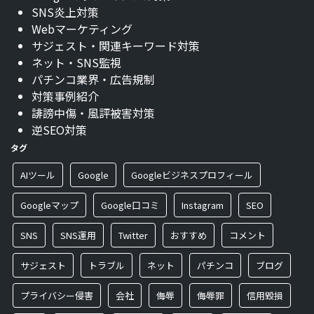
はや従来の「新台入替」
SNS炎上対策
というハード依存の経営
Webマーケティング
モデルが限界を迎えてい
サジェスト・関連キーワード対策
ることを示しています。
ネット・SNS監視
そこでこの記事では、
パチンコ業界・広告規制
2026年5月 ...
対策事例紹介
誹謗中傷・風評被害対策
逆SEO対策
タグ
AIツール
Google
Googleビジネスプロフィール
Googleマップ
Google口コミ
Instagram
SEO
SNS
SNS運用
Twitter
おすすめ
コメント
サジェスト
トラブル
ネット
パチンコ
ブログ
プライバシー侵害
会社
侮辱
侮辱罪
信用毀損