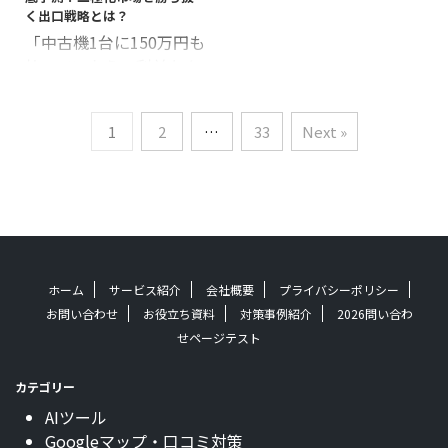
営者や店長の皆様は、こ
不安を感じていません
行できる具体的な改善 ...
な ...
く出口戦略とは？
のような悩みを抱えては
か？ 有名な演者・ライタ
「中古機1台に150万円も
いませんか？ 2026年の
ーなら集客力が高いだろ
払っていたら、利益なん
パチンコ業界は、スマー
うと想定して、マーケテ
て残るはずがない」
ト遊技機の普及により、
ィング戦略が場当たり的
「2026年の認定切れラッ
「玉やメダルを数える管
になっている店舗は珍し
1
2
…
33
Next »
シュ、どう乗り切ればい
理」から「膨大なデータ
くありません。 そんな
いのか見当もつかない」
を読み解き、戦略的に利
「当日の集客」で終わり
地方の中小規模ホールを
益を出す管理」へと変化
にしないようにするため
経営する皆様にとって、
しました。 現在のホルコ
には、SNSやGoogle口
現在の異常なまでの「中
ンは単なる計数機ではな
コミをうまく活用する必
古機相場の二極化」は死
く、店舗収益を最大化
要があります。 この記事
活問題ではないでしょう
し、行政リスクを回避 ...
では、そんなイン ...
ホーム
サービス紹介
会社概要
プライバシーポリシー
か。 人気機種は新台定価
お問い合わせ
お役立ち資料
対策事例紹介
2026問い合わ
を遥かに超えるプレミア
せページテスト
ム価格で推移する一方、
不人気機種は導入数週間
カテゴリー
で数万円まで暴落する。
AIツール
この構造的な変化は、も
Googleマップ・口コミ対策