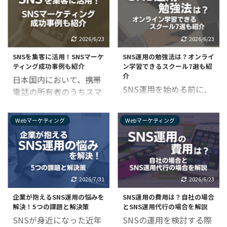
ク管理を検討している方
知ることが一番の予防策
SNSが占めています。
副業として人気のある
は、ぜひ参考にしてみて
なので、ぜひこの機会に
SNSは誹謗中傷されやす
SNS運用代行。気になっ
ください。 ▼企業アカウ
目を向けてみてはいかが
い媒体なので、もしも、
てやり方を調べてみて
ントのSNS炎上予防につ
でしょうか。 ▼企業アカ
2026/6/23
2026/6/23
誹謗中傷された場合はす
も、結局よく分からなか
いては、こちらで解説し
ウントについては、こち
SNSを集客に活用！SNSマーケ
SNS運用の勉強法は？オンライ
ぐに削除対応をしましょ
ったということはありま
ています。 企業のS ...
らで解説しています。
ティング成功事例も紹介
ン学習できるスクール7選も紹
う。 しかし、すぐに削除
せんか？ 未経験・初心者
Twitte ...
介
日本国内において、携帯
対応をしようと言われて
であれば、案件を獲得し
SNS運用を始める前に、
電話の所有者のうちスマ
も「どうやって誹謗中傷
て更に継続案件や高単価
まずは基本的な知識を身
ートフォン比率が97％と
の投稿を削除すれば良い
案件につながるゴールが
に付けるために勉強をし
言われている現在。 それ
の？」という疑問を抱え
みえないと、挑戦するの
Webマーケティング
Webマーケティング
ようと考える人は少なく
に伴い、SNSを連絡手段
ている人も多いかと思い
にも大きな勇気がいりま
ないでしょう。 しかし
や情報収集ツールとして
ます。そのような方のた
す。 SNS運用代行を始め
SNS運用は常に最新のス
利用するのが一般的にな
めに、この記事ではSNS
るうえで重要なのは、ま
キルが求められるため、
ったことで、スマホ
に書き込まれた誹謗中傷
ず自分のSNSを運用して
効果的な勉強法が分から
×SNSをマーケティング
の投稿を削除する方法に
スキルを身に付け、実績
2026/7/31
2026/6/23
ず、いきなり壁にあたっ
の場として活用する企業
ついて具体的にまとめま
を積み上げておくことで
企業が抱えるSNS運用の悩みを
SNS運用の費用は？自社の場合
てしまうことも多いで
も増えてきました。 この
したので、ぜひ参考にし
す。 この記事では未経
解決！5つの課題と解決策
とSNS運用代行の場合を解説
す。 この記事では、SNS
記事では、そんなSNSを
てみてください。 ...
験・初心者向 ...
SNSが身近になった近年
SNSの運用を検討する際
運用の勉強法とオススメ
活用した集客やSNSマー