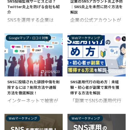
SNS投稿監視サービスとは？
企業のSNSアカウント炎上予防
体での宣伝効果は非常に
に注意すべきだと言える
現れています。 若者が来
パチンコ業界の有益な予
Twitter炎上を防げる会社も紹
｜SNS炎上を未然に防ぐ方法を
厳しいものとなっていま
でしょう。 この記事では
な ...
想 今後の集 ...
介
解説
す。 しかしいざSNS運用
SNS運用をしている企業
SNSを運用する企業は
企業の公式アカウントが
を始めようと思っても、
向けに、AI絵師が炎上す
SNS炎上を未然に防ぐた
SNS炎上を起こすと、そ
パチンコ店の運営に関す
る理由について解説しま
めに、投稿の監視もあわ
の企業に悪いイメージが
る法律や規則が年々厳し
す。 AI絵師に関連した
Googleマップ・口コミ対策
Webマーケティング
せて行なっているケース
定着してしまうことは珍
くなっているため、不安
SNS炎上事例や炎上リス
が多いです。 特に拡散力
しくありません。 炎上を
という人も多いでしょ
クも説明しているので、
の強いTwitterは炎上の
未然に防ぐためにはしっ
う。 この記事では、SNS
ぜひ参考にしてみてくだ
火種となる意見が投稿さ
かりと予防する必要があ
を始めようか悩んでいる
さい。 ▼企業アカウント
れやすいため、投稿監視
りますが、あまり危機感
パチンコ店経営者の方に
のSNS炎上については、
2026/6/23
2026/8/4
サービスを利用して常に
を感じていないSNS担当
向けて、パチンコ店の
こちらもチェック！ 企業
SNSに投稿された誹謗中傷を削
SNS運用代行の始め方｜未経
警戒している企業も珍し
者も少なくないのが現状
SNS活用法について解説
のSNSアカウント ...
除するには？削除方法や通報
験・初心者が副業で案件を獲
くありません。 この記事
です。 この記事では、そ
します。 ...
方法を徹底解説！
得する方法を解説
では、そんなSNS投稿監
んな企業アカウントの運
インターネットで被害が
「副業でSNSの運用代行
視サービスについて解説
用担当者に向けて、SNS
多発しているSNS上の誹
を始めたいけど、未経験
します。 Twitterをはじ
の炎上予防について解説
謗中傷。基本的に、イン
でもできる？」 「初心者
めとしたSNSでの風評被
します。 自分では今まで
Webマーケティング
Webマーケティング
ターネットによる誹謗中
だけどSNS運用代行の案
害や誹謗中傷などのリス
気づかなかったリスクを
傷発生件数の半分以上は
件を獲得して稼げる？」