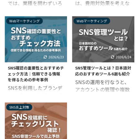
では、業種を問わずいろ
は、費用対効果を考えな
のスクールについて解説
ケティングについて説明
んな企業が公式アカウン
がら予算を組まなければ
します。 「SNS運用をど
します。 企業アカウント
トを作成してSNS運用を
なりません。 しかし、実
のように学習したら良い
によるSNS集客の成功事
Webマーケティング
Webマーケティング
行なっています。 しかし
際にSNS運用でどのよう
か分からない」と悩んで
例も紹介するので、ぜひ
「いざSNSを始めてみた
な業務にどのくらいの費
いる方は、ぜひ参考にし
参考にしてみてくださ
ものの、悩むことが多く
用がかかるのか、よく分
てみてください。 ▼海外
い。 SNSで集客するなら
て持て余している」とい
からないという人も多い
向けのSNS運用について
SNSマーケティング SNS
う企業は意外と多いので
のではないでしょうか？
知りたい方は、こちらを
2026/6/23
2026/6/24
マーケティングとは、
はないでしょうか？ この
この記事ではそんなSNS
チェック！ インバウンド
SNS（ソーシャル・ネッ
SNS確認の重要性とおすすめチ
SNS管理ツールとは？日本語対
記事では、そんな企業が
担当者の方のために、
対策向けのSNS運用ポイ
トワ ...
ェック方法｜信頼できる情報
応のおすすめツール6選も紹介
抱えるSNS運用の悩みに
SNS運用の費用について
ント｜S ...
を得るための参考事例
SNSの運用を行なうと、
ついて解説します。 具体
解説します。 SNS運用を
SNSを利用したブランデ
アカウントの管理や複数
的な課題と解決策も説明
自社で行なう場合の費用
ィングやマーケティング
SNSへの同時投稿など、
しているので、SNSで企
と、SNS運用代行会社に
に注力している企業で
意外と手間がかかる作業
業アカウントをどのよう
外注する場合の費用を紹
SNS炎上対策
は、SNS上に投稿されて
が多々あります。 そのた
に扱ったら良いか困って
介しているので、ぜひ参
いる情報を確認すること
め、SNS管理ツールを利
いる担当者の方は、ぜひ
考にしてみてください。
が、大きな利益に繋がる
用する企業が増えつつあ
参考にしてみてくださ
SNS運用における業務内
可能性があります。 その
るようです。 この記事で
い。 企業SNS運用は悩み
容 SNS運用とは、企業が