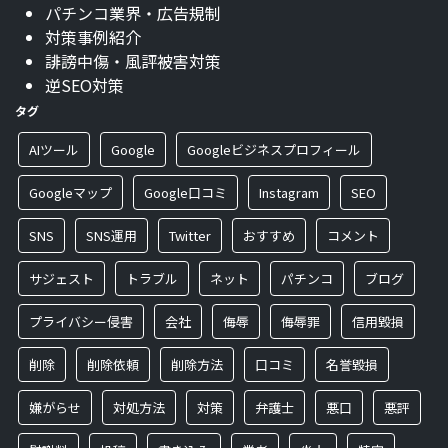
パチンコ業界・広告規制
対策事例紹介
誹謗中傷・風評被害対策
逆SEO対策
タグ
AIツール
Google
Googleビジネスプロフィール
Googleマップ
Google口コミ
Instagram
SEO
SNS
SNS運用
Twitter
おすすめ
コメント
サジェスト
トラブル
ネット
パチンコ
ブログ
プライバシー侵害
会社
侮辱
侮辱罪
信用毀損
削除
削除依頼
削除方法
口コミ
名誉毀損
嫌がらせ
対処方法
対策
弁護士
悪口
悪評