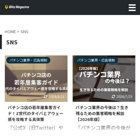
HOME
>
SNS
SNS
パチンコ業界・広告規制
パチンコ業界・広告規制
2026/6/11
2026/7/25
パチンコ店の若年層集客ガイ
パチンコ業界の今後は？生き
ド！Z世代のタイパとアウェー
残るための集客戦略を解説
感を攻略する具体策
【2026年版】
「公式X（旧Twitter）や
「パチンコ業界の今後が
TikTokのフォロワーは増
いろいろと不安」 「法律