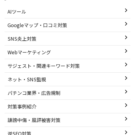
ストを解説します。 SNS
管理ツール（SNS投稿支
AIツール
援ツール／SNS投稿監視
ツール）についても説明
Googleマップ・口コミ対策
しているので、ぜひ参考
にしてみてください。
SNS炎上対策
SNS投稿前に知っておき
Webマーケティング
たい誤投稿・投 ...
サジェスト・関連キーワード対策
ネット・SNS監視
パチンコ業界・広告規制
対策事例紹介
誹謗中傷・風評被害対策
逆SEO対策