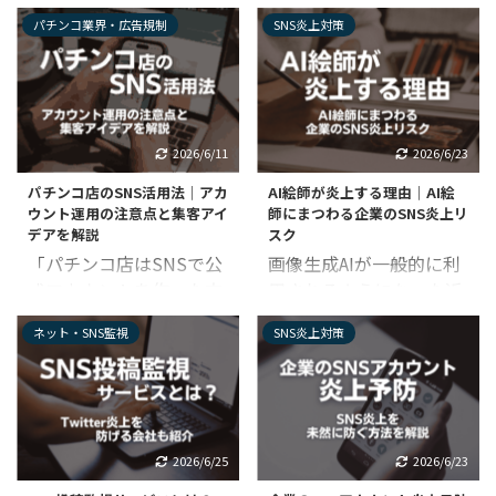
えたのに、実際の来店に
や規制が厳しくなって未
パチンコ業界・広告規制
SNS炎上対策
繋がらない」 「たまに若
来が見えない」 パチンコ
いお客様が来ても、常連
業界の今後についての見
の高齢層が作る空気感に
解は、経営方針に関わる
馴染めずすぐ帰ってしま
重要な判断材料です。 将
う」 このように、多くの
来への懸念はパチンコ店
2026/6/11
2026/6/23
パチンコ店では新規若年
の集客施策にも関わるた
パチンコ店のSNS活用法｜アカ
AI絵師が炎上する理由｜AI絵
層の獲得に頭を悩ませて
め、今の状況に悩んでい
ウント運用の注意点と集客アイ
師にまつわる企業のSNS炎上リ
います。 「効率（タイ
るオーナー様も多いので
デアを解説
スク
パ）」を重視する今の若
はないでしょうか？ この
「パチンコ店はSNSで公
画像生成AIが一般的に利
者に、長時間拘束・高投
記事では、様々な視点か
式アカウントを作った方
用されるようになった近
資のパチンコが刺さるわ
らパチンコ業界の現状～
がいい？」 「風営法が心
年では、AIイラストを作
けがないと諦めてはいま
今後の予想を説明しま
ネット・SNS監視
SNS炎上対策
配。SNSでのパチンコの
成する「AI絵師」という
せんか？ しかし、最新の
す。 生き残るための集客
情報発信に不安がある」
肩書が注目を集めていま
市場データを見ると、10
戦略のポイントも解説し
近年、パチンコ店の集客
す。 しかし生成AIにまつ
代〜30代の若年層やスロ
ているので、ぜひ参考に
に欠かせないSNS。スマ
わる話題は頻繁にSNS炎
ットプレイヤー、さらに
してみてください。 【こ
ホとネットが普及した現
上を引き起こすため、AI
は女性客の「ホール回
の記事で分かること】 パ
2026/6/25
2026/6/23
在では、チラシ等の紙媒
絵師に関する扱いも充分
帰」が明確な数字として
チンコ業界の厳しい現状