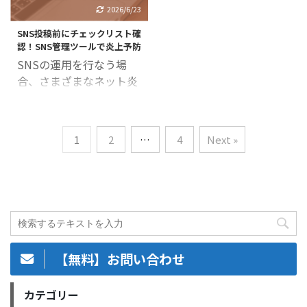
ため、SNSの情報確認が
は、SNS管理ツールの機
2026/6/23
分析＆課題発見が重要
X（旧：Twitter）・
業務の一つになっている
能や選定ポイント、おす
SNS運用についての悩み
Instagram・ ...
SNS投稿前にチェックリスト確
会社も少なくないでしょ
すめのツールについて解
は、企 ...
認！SNS管理ツールで炎上予防
う。しかしSNSをチェッ
説します。 SNS運用で誤
SNSの運用を行なう場
クする際は、いくつかの
投稿（誤爆）・投稿ミス
合、さまざまなネット炎
ことに注意しなければな
を予防したいと考えてい
上リスクを備える必要が
りません。 この記事では
るSNS担当者の方は、ぜ
あります。 特に企業によ
SNSを確認することの重
ひ参考にしてみてくださ
る公式アカウントでは、
要性と、おすすめのチェ
い。 SNS管理ツールと
1
2
…
4
Next »
誤投稿（誤爆）などによ
ック方法について解説し
は？ SNS管理ツールは、
って会社全体のマイナス
ます。 また、SNSを確認
X（旧：Twitter）や
イメージに繋がる可能性
して成功・失敗した事例
Instagram、Facebookと
があるため、充分に気を
も紹介しているので、偽
いった、ソーシャルネッ
付けなければいけませ
情報などに騙されず、信
トワ ...
ん。 この記事ではそんな
頼性の高い情報を得るた
ネット炎上に備えて、
めの参考に ...
【無料】お問い合わせ
SNS運用担当者向けに誤
投稿・投稿ミスの予防策
カテゴリー
や、投稿前のチェックリ