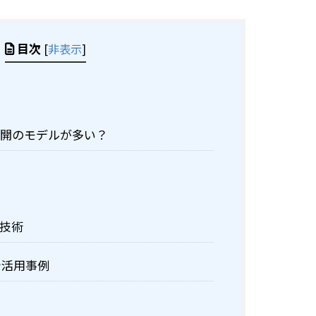
目次
[
非表示
]
公開のモデルが多い？
成技術
や活用事例