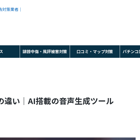
広告対策業者｜
ス
誹謗中傷・風評被害対策
口コミ・マップ対策
パチンコ
Iの違い｜AI搭載の音声生成ツール