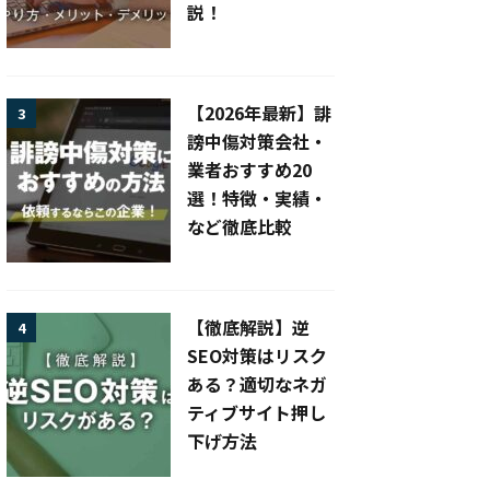
説！
【2026年最新】誹
3
謗中傷対策会社・
業者おすすめ20
選！特徴・実績・
など徹底比較
【徹底解説】逆
4
SEO対策はリスク
ある？適切なネガ
ティブサイト押し
下げ方法