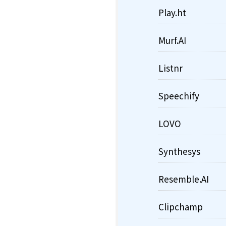
Play.ht
Murf.AI
Listnr
Speechify
LOVO
Synthesys
Resemble.AI
Clipchamp