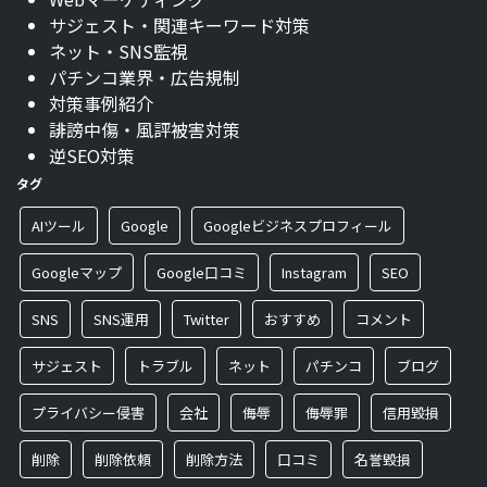
サジェスト・関連キーワード対策
ネット・SNS監視
パチンコ業界・広告規制
対策事例紹介
誹謗中傷・風評被害対策
逆SEO対策
タグ
AIツール
Google
Googleビジネスプロフィール
Googleマップ
Google口コミ
Instagram
SEO
SNS
SNS運用
Twitter
おすすめ
コメント
サジェスト
トラブル
ネット
パチンコ
ブログ
プライバシー侵害
会社
侮辱
侮辱罪
信用毀損
削除
削除依頼
削除方法
口コミ
名誉毀損