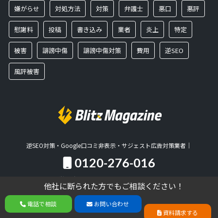
嫌がらせ
対処方法
対策
弁護士
悪口
悪評
慰謝料
投稿
書き込み
業者
炎上
特定
被害
誹謗中傷
誹謗中傷対策
費用
逆SEO
風評被害
逆SEO対策・Google口コミ非表示・サジェスト広告対策業者｜
0120-276-016
営業時間：10:00～18:00／土日祝日休
他社に断られた方でもご相談ください！
無料相談
他社に断られた方でもご相談ください！
電話で相談
お問い合わせ
Copyright© BlitzMagazine , 2026 All Rights Reserved Powered by
電話で相談
お問い合わせ
資料請求する
資料請求する
AFFINGER5
.