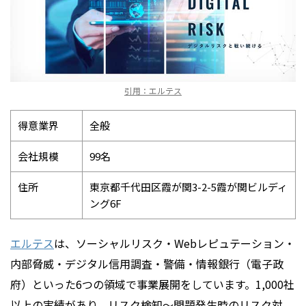
引用：エルテス
得意業界
全般
会社規模
99名
住所
東京都千代田区霞が関3-2-5霞が関ビルディ
ング6F
エルテス
は、ソーシャルリスク・Webレピュテーション・
内部脅威・デジタル信用調査・警備・情報銀行（電子政
府）といった6つの領域で事業展開をしています。1,000社
以上の実績があり、リスク検知〜問題発生時のリスク対