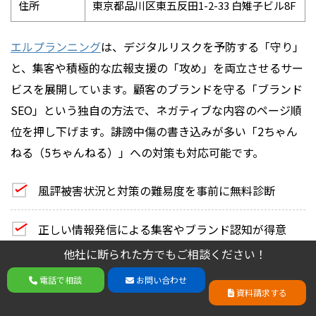
住所
東京都品川区東五反田1-2-33 白雉子ビル8F
エルプランニング
は、デジタルリスクを予防する「守り」
と、集客や積極的な広報支援の「攻め」を両立させるサー
ビスを展開しています。顧客のブランドを守る「ブランド
SEO」という独自の方法で、ネガティブな内容のページ順
位を押し下げます。誹謗中傷の書き込みが多い「2ちゃん
ねる（5ちゃんねる）」への対策も対応可能です。
風評被害状況と対策の難易度を事前に無料診断
正しい情報発信による集客やブランド認知が得意
他社に断られた方でもご相談ください！
他社に断られた方でもご相談ください！
38,000件を超える豊富な実績
電話で相談
お問い合わせ
電話で相談
お問い合わせ
資料請求する
資料請求する
お問い合わせはこちら