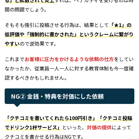
る」と拡散されて炎上
すれば、ペナルティを受けるのは時
間の問題でしょう。
そもそも強引に投稿させる行為は、結果として
「★1」の
低評価や「強制的に書かされた」というクレームに繋がり
やすい
ので逆効果です。
これまで
お客様に圧力をかけるような依頼の仕方
をしてい
なかったか、従業員一人一人に対する教育体制も今一度確
認するべきかもしれません。
NG② 金銭・特典を対価にした依頼
「クチコミを書いてくれたら100円引き」「クチコミ投稿
でドリンク1杯サービス」
といった、
対価の提供
によって
クチコミを書かせる行為はNGです。