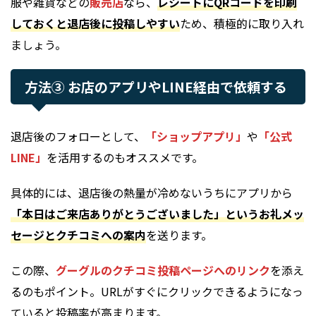
服や雑貨などの
販売店
なら、
レシートにQRコードを印刷
しておくと退店後に投稿しやすい
ため、積極的に取り入れ
ましょう。
方法③ お店のアプリやLINE経由で依頼する
退店後のフォローとして、
「ショップアプリ」
や
「公式
LINE」
を活用するのもオススメです。
具体的には、退店後の熱量が冷めないうちにアプリから
「本日はご来店ありがとうございました」というお礼メッ
セージとクチコミへの案内
を送ります。
この際、
グーグルの
クチコミ投稿ページへのリンク
を添え
るのもポイント。URLがすぐにクリックできるようになっ
ていると投稿率が高まります。