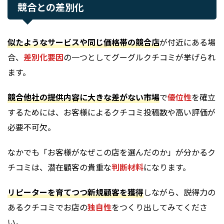
競合との差別化
似たようなサービスや同じ価格帯の競合店
が付近にある場
合、
差別化要因
の一つとしてグーグルクチコミが挙げられ
ます。
競合他社の提供内容に大きな差がない市場
で
優位性
を確立
するためには、お客様によるクチコミ投稿数や高い評価が
必要不可欠。
なかでも「お客様がなぜこの店を選んだのか」が分かるク
チコミは、潜在顧客の貴重な
判断材料
になります。
リピーターを育てつつ新規顧客を獲得
しながら、説得力の
あるクチコミでお店の
独自性
をつくり出してみてくださ
い。