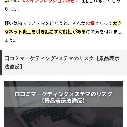
い
ため、
Xのインプレッション稼ぎ
に利用されることもあ
ります。
軽い気持ちでステマを行なうと、それが
火種
となって
大き
なネット炎上を引き起こす可能性がある
ので気を付けまし
ょう。
口コミマーケティング×ステマのリスク【景品表示
法違反】