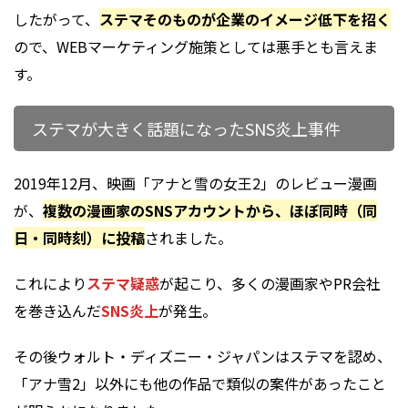
したがって、
ステマそのものが企業のイメージ低下を招く
ので、WEBマーケティング施策としては悪手とも言えま
す。
ステマが大きく話題になったSNS炎上事件
2019年12月、映画「アナと雪の女王2」のレビュー漫画
が、
複数の漫画家のSNSアカウントから、ほぼ同時（同
日・同時刻）に投稿
されました。
これにより
ステマ疑惑
が起こり、多くの漫画家やPR会社
を巻き込んだ
SNS炎上
が発生。
その後ウォルト・ディズニー・ジャパンはステマを認め、
「アナ雪2」以外にも他の作品で類似の案件があったこと