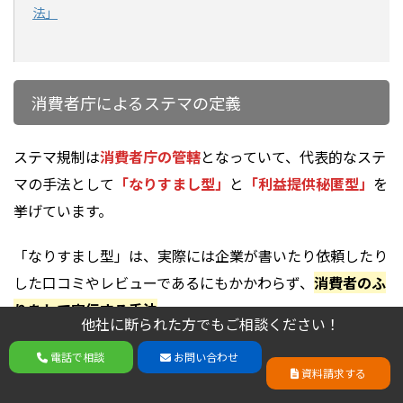
法」
消費者庁によるステマの定義
ステマ規制は
消費者庁の管轄
となっていて、代表的なステ
マの手法として
「なりすまし型」
と
「利益提供秘匿型」
を
挙げています。
「なりすまし型」は、実際には企業が書いたり依頼したり
した口コミやレビューであるにもかかわらず、
消費者のふ
りをして宣伝する手法
。
他社に断られた方でもご相談ください！
他社に断られた方でもご相談ください！
「利益提供秘匿型」は、企業が消費者に報酬や特典を提供
電話で相談
お問い合わせ
電話で相談
お問い合わせ
資料請求する
資料請求する
して口コミやレビューを投稿をさせるものの、
その利益提