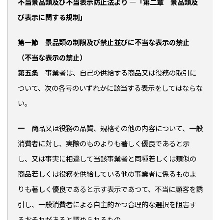
不当景品類及び不当表示防止法より ―「第二章 景品類及
び表示に関する規制」
第一節 景品類の制限及び禁止並びに不当な表示の禁止
（不当な表示の禁止）
第五条
事業者は、自己の供給する商品又は役務の取引に
ついて、次の各号のいずれかに該当する表示をしてはならな
い。
一
商品又は役務の品質、規格その他の内容について、一般
消費者に対し、実際のものよりも著しく優良であると示
し、又は事実に相違して当該事業者と同種若しくは類似の
商品若しくは役務を供給している他の事業者に係るものよ
りも著しく優良であると示す表示であつて、不当に顧客を誘
引し、一般消費者による自主的かつ合理的な選択を阻害す
るおそれがあると認められるもの