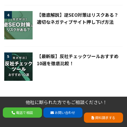
【徹底解説】逆SEO対策はリスクある？
4
適切なネガティブサイト押し下げ方法
【最新版】反社チェックツールおすすめ
5
10選を徹底比較！
-
誹謗中傷・風評被害対策
他社に断られた方でもご相談ください！
他社に断られた方でもご相談ください！
-
ネット
,
弁護士
,
誹謗中傷
,
費用
電話で相談
お問い合わせ
電話で相談
お問い合わせ
資料請求する
資料請求する
関連記事