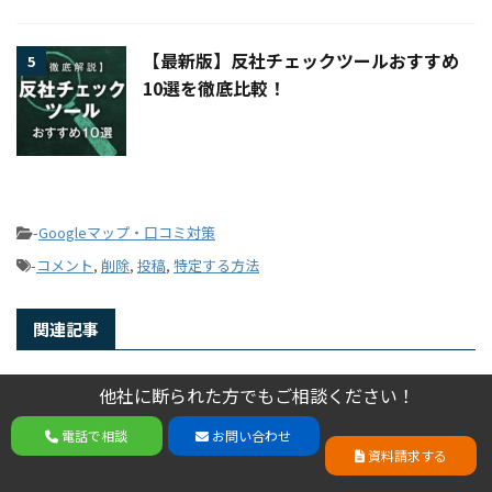
【最新版】反社チェックツールおすすめ
5
10選を徹底比較！
-
Googleマップ・口コミ対策
-
コメント
,
削除
,
投稿
,
特定する方法
関連記事
他社に断られた方でもご相談ください！
他社に断られた方でもご相談ください！
Google口コミを消す方法は？削除できる
電話で相談
お問い合わせ
基準と具体的な申請3ステップ
電話で相談
お問い合わせ
資料請求する
資料請求する