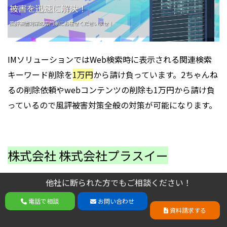
IMソリューションではWeb検索時に表示される関連検索
キーワード削除を
1万円
から請け負っています。2ちゃんね
るの削除依頼やwebコンテンツの削除も1万円から請け負
っているので風評被害対策全般の対策が可能になります。
株式会社 株式会社プラスイー
他社に断られた方でもご相談ください！
他社に断られた方でもご相談ください！
電話で相談
お問い合わせ
電話で相談
お問い合わせ
資料請求する
資料請求する