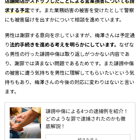
店舗開店がストップしたことによる営業損害についても請
求する予定
です。また業務妨害の被害を受けたとして警察
にも被害届けを出すかについて相談を進めています。
男性は謝罪する意向を示していますが、梅澤さんは予定通
り
法的手続きを進める考えを明らかにしています。
なぜな
ら男性の行った誹謗中傷は取り返しがつかない内容であ
り、謝罪では済まない問題であるためです。また誹謗中傷
の被害に遭う気持ちを男性に理解してもらいたいという気
持ちもあり、梅澤さんの今後の対応に変わりはないと言い
ます。
誹謗中傷による4つの逮捕例を紹介！
どのような罪で逮捕されたのかも徹
底解説！
続きを見る