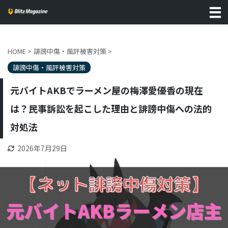
HOME
>
誹謗中傷・風評被害対策
>
誹謗中傷・風評被害対策
元バイトAKBでラーメン屋の梅澤愛優香の現在
は？民事訴訟を起こした理由と誹謗中傷への法的
対処法
2026年7月29日