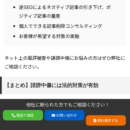
逆SEOによるネガティブ記事の引き下げ、ポ
ジティブ記事の量産
個人でできる記事削除コンサルティング
お客様が希望する対策の実施
ネット上の風評被害や誹謗中傷にお悩みの方はぜひ弊社に
ご相談ください。
【まとめ】誹謗中傷には法的対策が有効
元バイトAKB梅澤愛優香さんのラーメン店がネットで誹謗
他社に断られた方でもご相談ください！
他社に断られた方でもご相談ください！
中傷の被害に見舞われた事件概要や、ネット上で誹謗中傷
電話で相談
お問い合わせ
電話で相談
お問い合わせ
資料請求する
資料請求する
に遭った時の法的対処法についてご理解頂けましたでしょ