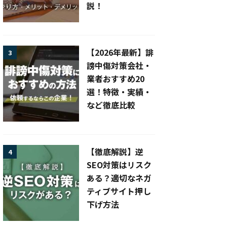
説！
【2026年最新】誹
3
謗中傷対策会社・
業者おすすめ20
選！特徴・実績・
など徹底比較
【徹底解説】逆
4
SEO対策はリスク
ある？適切なネガ
ティブサイト押し
下げ方法