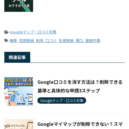
-
Googleマップ・口コミ対策
-
侮辱
,
信用毀損
,
削除
,
口コミ
,
名誉毀損
,
悪口
,
誹謗中傷
関連記事
Google口コミを消す方法は？削除できる
基準と具体的な申請3ステップ
Googleマップ・口コミ対策
Googleマイマップが削除できない？スマ