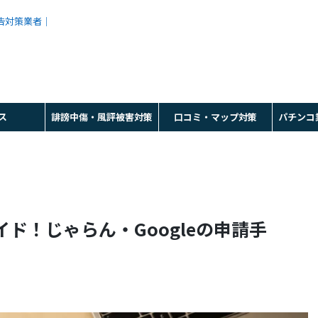
広告対策業者｜
ス
誹謗中傷・風評被害対策
口コミ・マップ対策
パチンコ
ド！じゃらん・Googleの申請手