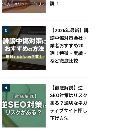
説！
【2026年最新】誹
3
謗中傷対策会社・
業者おすすめ20
選！特徴・実績・
など徹底比較
【徹底解説】逆
4
SEO対策はリスク
ある？適切なネガ
ティブサイト押し
下げ方法