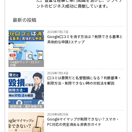
た。豊富な経験と専門知識を活かし、クライア
ントのビジネス成功に貢献しています。
最新の投稿
2026年7月17日
Google口コミを消す方法は？削除できる基準と
具体的な申請3ステップ
Googleマップ・口コミ
対策
2026年7月14日
口コミは悪質だと名誉毀損になる？判断基準・
削除方法・削除できない時の対処法を解説
誹謗中傷・風評被害対策
2026年6月25日
Googleマイマップが削除できない？スマホ・
PC対応の完全消去＆非表示ガイド