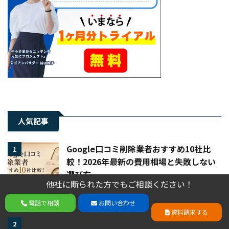
人気記事
Google口コミ削除業者おすすめ10社比
1
較！2026年最新の費用相場と失敗しない
選び方
他社に断られた方でもご相談ください！
他社に断られた方でもご相談ください！
電話で相談
お問い合わせ
電話で相談
お問い合わせ
資料請求する
資料請求する
サジェスト対策を個人で行うやり方、メ
2