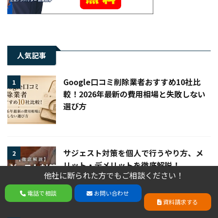
人気記事
Google口コミ削除業者おすすめ10社比
1
較！2026年最新の費用相場と失敗しない
選び方
サジェスト対策を個人で行うやり方、メ
2
リット・デメリットを徹底解説！
他社に断られた方でもご相談ください！
他社に断られた方でもご相談ください！
電話で相談
お問い合わせ
電話で相談
お問い合わせ
資料請求する
資料請求する