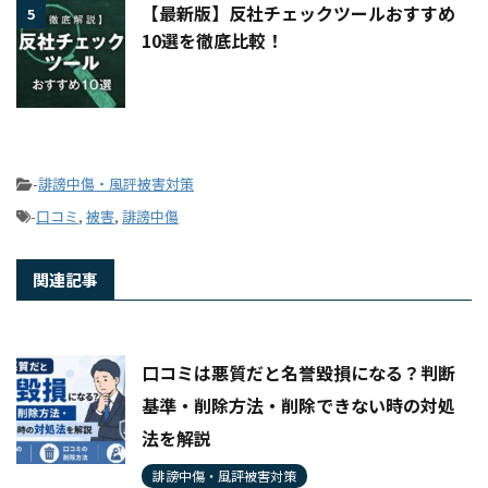
【最新版】反社チェックツールおすすめ
5
10選を徹底比較！
-
誹謗中傷・風評被害対策
-
口コミ
,
被害
,
誹謗中傷
関連記事
口コミは悪質だと名誉毀損になる？判断
基準・削除方法・削除できない時の対処
法を解説
誹謗中傷・風評被害対策