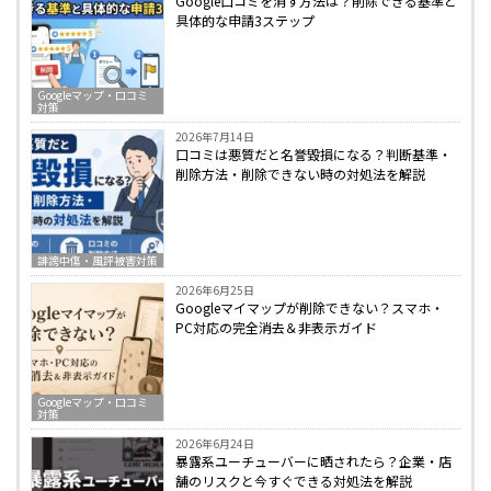
Google口コミを消す方法は？削除できる基準と
具体的な申請3ステップ
Googleマップ・口コミ
対策
2026年7月14日
口コミは悪質だと名誉毀損になる？判断基準・
削除方法・削除できない時の対処法を解説
誹謗中傷・風評被害対策
2026年6月25日
Googleマイマップが削除できない？スマホ・
PC対応の完全消去＆非表示ガイド
Googleマップ・口コミ
対策
2026年6月24日
暴露系ユーチューバーに晒されたら？企業・店
舗のリスクと今すぐできる対処法を解説