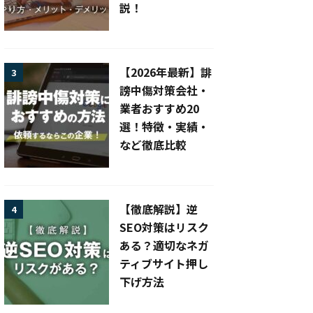
説！
【2026年最新】誹
3
謗中傷対策会社・
業者おすすめ20
選！特徴・実績・
など徹底比較
【徹底解説】逆
4
SEO対策はリスク
ある？適切なネガ
ティブサイト押し
下げ方法