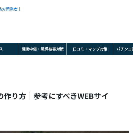
広告対策業者｜
ス
誹謗中傷・風評被害対策
口コミ・マップ対策
パチンコ
の作り方｜参考にすべきWEBサイ