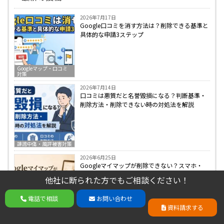
2026年7月17日
Google口コミを消す方法は？削除できる基準と
具体的な申請3ステップ
Googleマップ・口コミ
対策
2026年7月14日
口コミは悪質だと名誉毀損になる？判断基準・
削除方法・削除できない時の対処法を解説
誹謗中傷・風評被害対策
2026年6月25日
Googleマイマップが削除できない？スマホ・
PC対応の完全消去＆非表示ガイド
他社に断られた方でもご相談ください！
他社に断られた方でもご相談ください！
電話で相談
お問い合わせ
電話で相談
お問い合わせ
資料請求する
資料請求する
Googleマップ・口コミ
対策