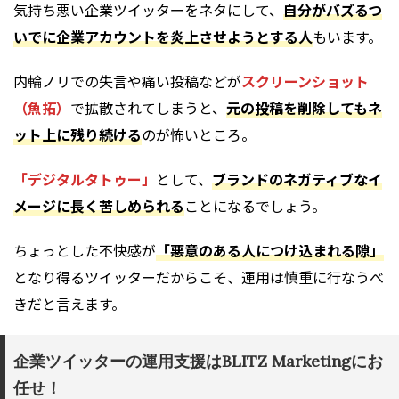
気持ち悪い企業ツイッターをネタにして、
自分がバズるつ
いでに企業アカウントを炎上させようとする人
もいます。
内輪ノリでの失言や痛い投稿などが
スクリーンショット
（魚拓）
で拡散されてしまうと、
元の投稿を削除してもネ
ット上に残り続ける
のが怖いところ。
「デジタルタトゥー」
として、
ブランドのネガティブなイ
メージに長く苦しめられる
ことになるでしょう。
ちょっとした不快感が
「悪意のある人につけ込まれる隙」
となり得るツイッターだからこそ、運用は慎重に行なうべ
きだと言えます。
企業ツイッターの運用支援はBLITZ Marketingにお
任せ！