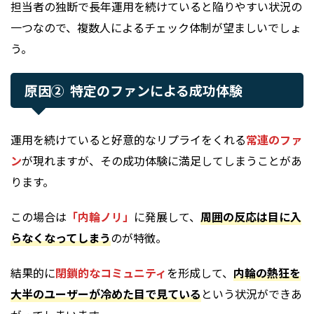
担当者の独断で長年運用を続けていると陥りやすい状況の
一つなので、複数人によるチェック体制が望ましいでしょ
う。
原因② 特定のファンによる成功体験
運用を続けていると好意的なリプライをくれる
常連のファ
ン
が現れますが、その成功体験に満足してしまうことがあ
ります。
この場合は
「内輪ノリ」
に発展して、
周囲の反応は目に入
らなくなってしまう
のが特徴。
結果的に
閉鎖的なコミュニティ
を形成して、
内輪の熱狂を
大半のユーザーが冷めた目で見ている
という状況ができあ