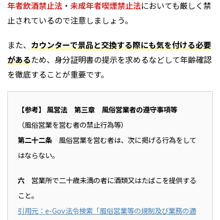
年者飲酒禁止法
・
未成年者喫煙禁止法
においても厳しく禁
止されているので注意しましょう。
また、
カウンターで景品と交換する際にも気を付ける必要
がある
ため、身分証明書の提示を求めるなどして年齢確認
を徹底することが重要です。
【参考
】 風営法 第三章 風俗営業者の遵守事項等
（風俗営業を営む者の禁止行為等）
第二十二条
風俗営業を営む者は、次に掲げる行為をして
はならない。
六
営業所で二十歳未満の者に酒類又はたばこを提供する
こと。
引用元：e-Gov法令検索「風俗営業等の規制及び業務の適