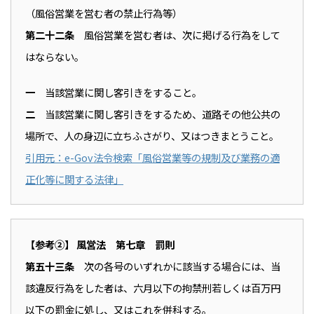
（風俗営業を営む者の禁止行為等）
第二十二条
風俗営業を営む者は、次に掲げる行為をして
はならない。
一
当該営業に関し客引きをすること。
二
当該営業に関し客引きをするため、道路その他公共の
場所で、人の身辺に立ちふさがり、又はつきまとうこと。
引用元：e-Gov法令検索「風俗営業等の規制及び業務の適
正化等に関する法律」
【参考②】 風営法 第七章 罰則
第五十三条
次の各号のいずれかに該当する場合には、当
該違反行為をした者は、六月以下の拘禁刑若しくは百万円
以下の罰金に処し、又はこれを併科する。