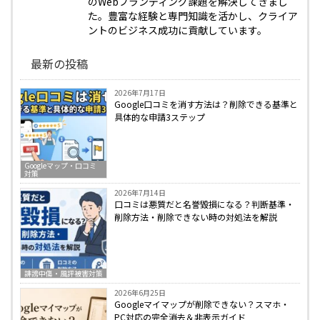
のWebブランディング課題を解決してきまし
た。豊富な経験と専門知識を活かし、クライア
ントのビジネス成功に貢献しています。
最新の投稿
2026年7月17日
Google口コミを消す方法は？削除できる基準と
具体的な申請3ステップ
Googleマップ・口コミ
対策
2026年7月14日
口コミは悪質だと名誉毀損になる？判断基準・
削除方法・削除できない時の対処法を解説
誹謗中傷・風評被害対策
2026年6月25日
Googleマイマップが削除できない？スマホ・
PC対応の完全消去＆非表示ガイド