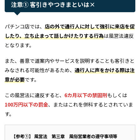
注意① 客引きやつきまといは×
パチンコ店では、
店の外で通行人に対して強引に来店を促
したり、立ち止まって話しかけたりする行為
は風営法違反
となります。
また、善意で道案内やサービスを説明することも客引きと
みなされる可能性があるため、
通行人に声をかける際は注
意が必要
です。
この風営法に違反すると、
6カ月以下の禁固刑
もしくは
100万円以下の罰金
、またはこれを併科するとされていま
す。
【参考①
】 風営法 第三章 風俗営業者の遵守事項等