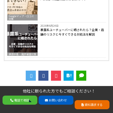
Googleマップ・口コミ
対策
2026年6月24日
暴露系ユーチューバーに晒されたら？企業・店
舗のリスクと今すぐできる対処法を解説
誹謗中傷・風評被害対策
他社に断られた方でもご相談ください！
他社に断られた方でもご相談ください！
電話で相談
お問い合わせ
人気記事
電話で相談
お問い合わせ
資料請求する
資料請求する