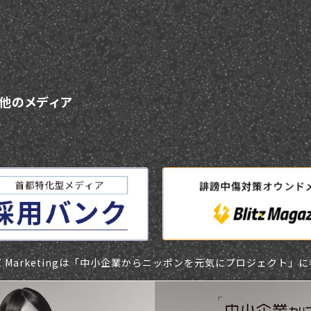
他
の
メ
デ
ィ
ア
TZ Marketingは「中小企業からニッポンを元気にプロジェクト」