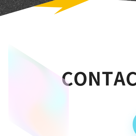
C
O
N
T
A