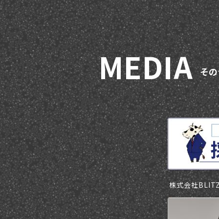
M
E
D
I
A
そ
の
株式会社BLI