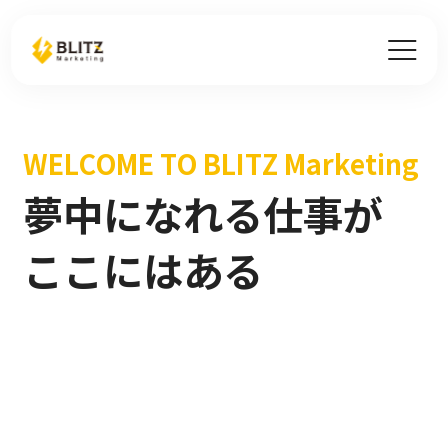
W
E
L
C
O
M
E
T
O
B
L
I
T
Z
M
a
r
k
e
t
i
n
g
夢
中
に
な
れ
る
仕
事
が
こ
こ
に
は
あ
る