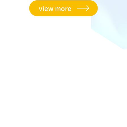
view more
A
B
O
U
T
U
S
私
た
ち
に
つ
い
て
最大多数の最大幸福