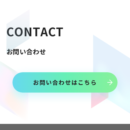
C
O
N
T
A
C
T
お
問
い
合
わ
せ
お問い合わせはこちら