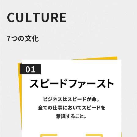
C
U
L
T
U
R
E
7
つ
の
文
化