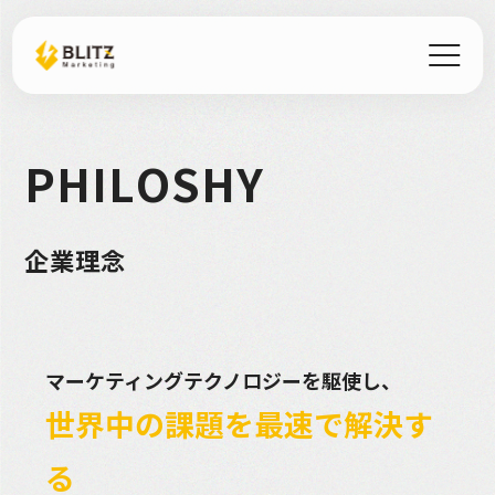
P
H
I
L
O
S
H
Y
企
業
理
念
マーケティングテクノロジーを駆使し、
世界中の課題を最速で解決す
る