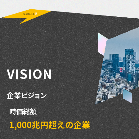
V
I
S
I
O
N
企
業
ビ
ジ
ョ
ン
時価総額
1,000兆円超えの企業