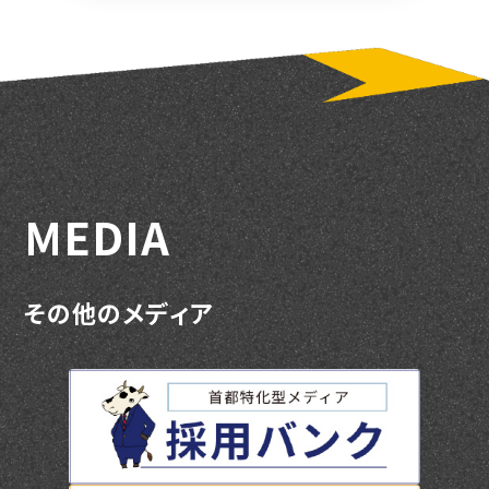
M
E
D
I
A
そ
の
他
の
メ
デ
ィ
ア