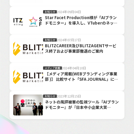
謗中傷・風評被害対策サービスについての
記事が掲載されました。
2024年09月04日
お知らせ
Star Facet Production様が「AIブラン
ドモニター」を導入し、VTuberのネット
上の評判管理を強化！
2024年07月17日
お知らせ
BLITZCAREER及びBLITZAGENTサービ
ス終了および事業部撤退のご案内
2024年04月10日
メディア掲載
【メディア掲載(WEBブランディング事業
部 )】 比較サイト「SFA JOURNAL」に
BLITZ Marketingと誹謗中傷・風評被害
対策サービスについての 記事が掲載され
ました
2023年12月15日
お知らせ
ネットの風評被害の監視ツール『AIブラン
ドモニター』が『日本中小企業大賞
2023』働き方改革賞の優秀賞を受賞！
【BLITZ Marketing】