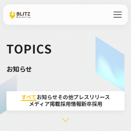
T
O
P
I
C
S
お
知
ら
せ
すべて
お知らせ
その他
プレスリリース
メディア掲載
採用情報
新卒採用