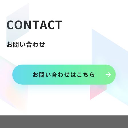
C
O
N
T
A
C
T
お
問
い
合
わ
せ
お問い合わせはこちら