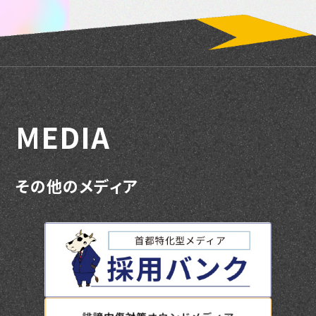
M
E
D
I
A
そ
の
他
の
メ
デ
ィ
ア