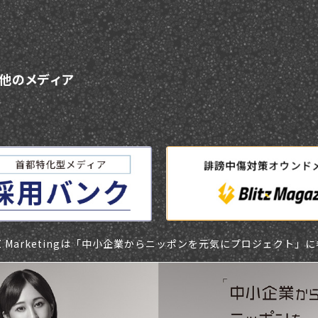
他
の
メ
デ
ィ
ア
TZ Marketingは「中小企業からニッポンを元気にプロジェクト」