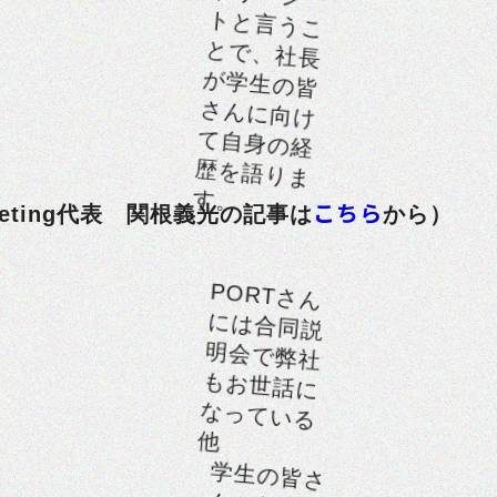
と言うこ
ト
とで、社長
が学生の皆
さんに向け
て自身の経
歴を語りま
す。
こちら
rketing代表 関根義光の記事は
から）
PORTさん
には合同説
明会で弊社
もお世話に
なっている
他
学生の皆さ
んのために