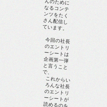
なるコンテ
ンツをたく
さん配信し
ています。
今回の社長
のエントリ
ーシートは
企画第一弾
と言うこと
で、
これからい
ろんな社長
のエントリ
ーシートが
読めるのを