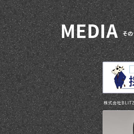
M
E
D
I
A
そ
の
株式会社BLI