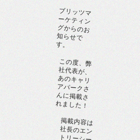
ブリッツマ
ーケティン
グからのお
知らせで
す。
この度、弊
社代表が、
あのキャリ
アパークさ
んに掲載さ
れました！
掲載内容は
社長のエン
トリーシー