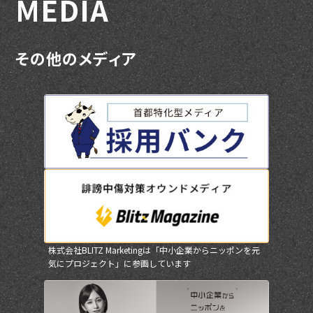
M
E
D
I
A
そ
の
他
の
メ
デ
ィ
ア
株式会社BLITZ Marketingは「中小企業からニッポンを元
気にプロジェクト」に参画しています