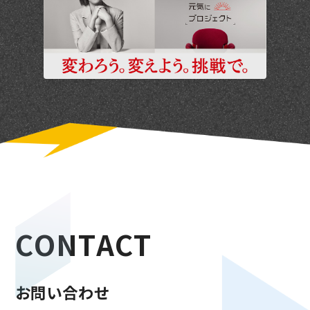
C
O
N
T
A
C
T
お
問
い
合
わ
せ